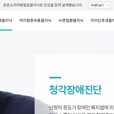
맑은소리아동발달클리닉은 진심을 담아 설계했습니다.
명클리닉
어지럼증두통클리닉
수면질환클리닉
이비인후과클