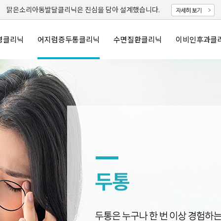
맑은소리아동발달클리닉은 진심을 담아 설계했습니다.
명클리닉
어지럼증두통클리닉
수면질환클리닉
이비인후과클