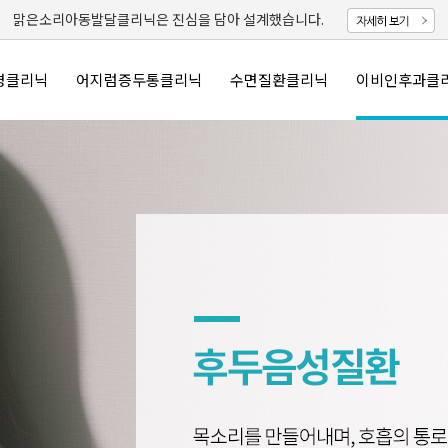
맑은소리아동발달클리닉은 진심을 담아 설계했습니다.
명클리닉
어지럼증두통클리닉
수면질환클리닉
이비인후과클